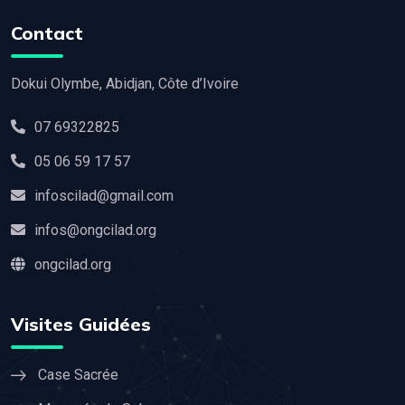
Contact
Dokui Olymbe, Abidjan, Côte d’Ivoire
07 69322825
05 06 59 17 57
infoscilad@gmail.com
infos@ongcilad.org
ongcilad.org
Visites Guidées
Case Sacrée