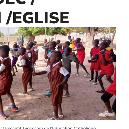
 /EGLISE
at Exécutif Diocésain de l’Education Catholique