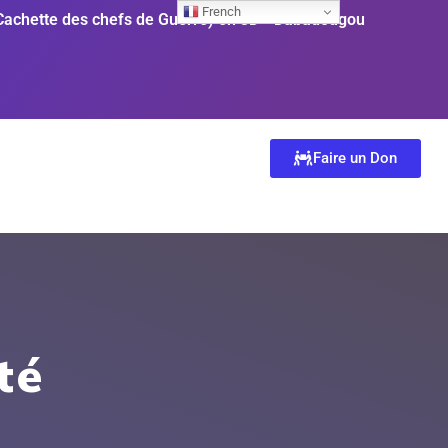
French
Cachette des chefs de Guerre) en 3D
Dabadougou
Faire un Don
té