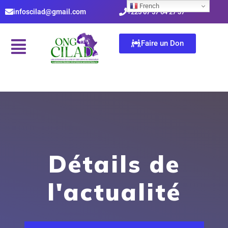
French
infoscilad@gmail.com
+225 07 57 64 27 37
Faire un Don
Détails de
l'actualité